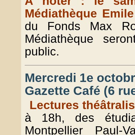
A noter : le sa
Médiathèque Emile
du Fonds Max Rou
Médiathèque seron
public.
Mercredi 1e octobre
Gazette Café (6 ru
Lectures théâtrali
à 18h, des étudia
Montpellier Paul-V