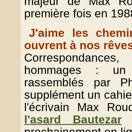
majeur de Max Rou
première fois en 198
J'aime les chemi
ouvrent à nos rêves
Correspondance
hommages : un 
rassemblés par Ph
supplément un cahie
l'écrivain Max Rou
l'asard Bautezar
(
prochainement en lign